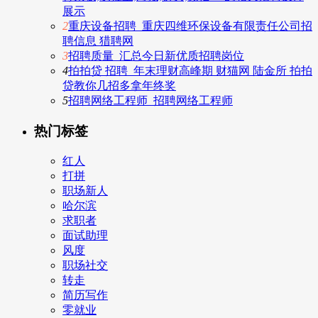
展示
2
重庆设备招聘_重庆四维环保设备有限责任公司招
聘信息 猎聘网
3
招聘质量_汇总今日新优质招聘岗位
4
拍拍贷 招聘_年末理财高峰期 财猫网 陆金所 拍拍
贷教你几招多拿年终奖
5
招聘网络工程师_招聘网络工程师
热门标签
红人
打拼
职场新人
哈尔滨
求职者
面试助理
风度
职场社交
转走
简历写作
零就业