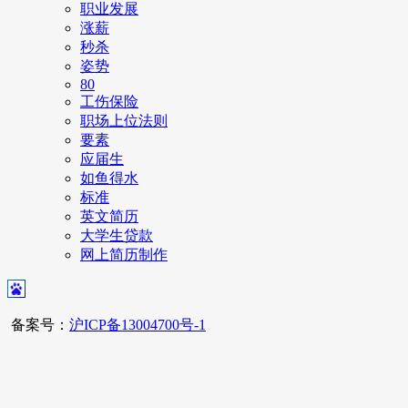
职业发展
涨薪
秒杀
姿势
80
工伤保险
职场上位法则
要素
应届生
如鱼得水
标准
英文简历
大学生贷款
网上简历制作
备案号：
沪ICP备13004700号-1