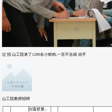
过 招 山工院来了1200名小鲜肉,一言不合就 动手
山工院教师招聘