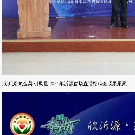
欣沂源 筑金巢 引凤凰 2021年沂源首场直播招聘会硕果累累