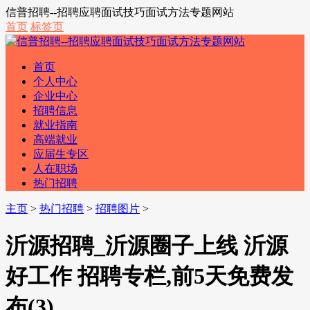
信普招聘--招聘应聘面试技巧面试方法专题网站
首页
标签页
首页
个人中心
企业中心
招聘信息
就业指南
高端就业
应届生专区
人在职场
热门招聘
主页
>
热门招聘
>
招聘图片
>
沂源招聘_沂源圈子上线 沂源
好工作 招聘专栏,前5天免费发
布(3)