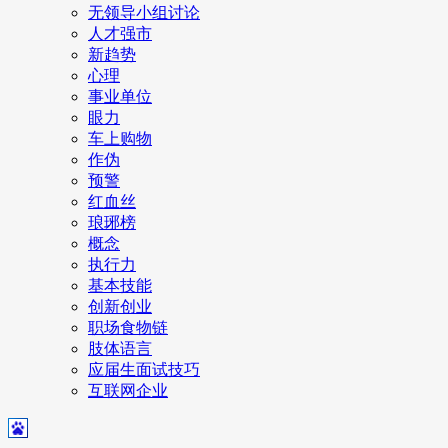
无领导小组讨论
人才强市
新趋势
心理
事业单位
眼力
车上购物
作伪
预警
红血丝
琅琊榜
概念
执行力
基本技能
创新创业
职场食物链
肢体语言
应届生面试技巧
互联网企业