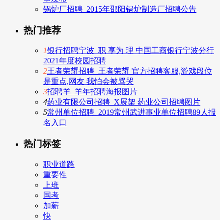
锅炉厂招聘_2015年邵阳锅炉制造厂招聘公告
热门推荐
1
银行招聘宁波_职 享为 理 中国工商银行宁波分行
2021年度校园招聘
2
王者荣耀招聘_王者荣耀 官方招聘客服,游戏段位
是重点,网友 我怕会被骂哭
3
招聘羊_羊年招聘海报图片
4
药业有限公司招聘_X展架 药业公司招聘图片
5
常州单位招聘_2019常州武进事业单位招聘89人报
名入口
热门标签
职业道路
重要性
上班
国考
加薪
快