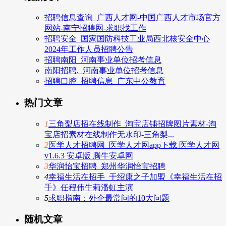
招聘信息查询_广西人才网-中国广西人才市场官方
网站-南宁招聘网-求职找工作
招聘安全_国家国防科技工业局西北核安全中心
2024年工作人员招聘公告
招聘南阳_河南事业单位招考信息
南阳招聘._河南事业单位招考信息
招聘口腔_招聘信息_广东中公教育
热门文章
1
三角梨店招在线制作_淘宝店铺招牌图片素材-淘
宝店招素材在线制作无水印-三角梨...
2
医学人才招聘网_医学人才网app下载 医学人才网
v1.6.3 安卓版 腾牛安卓网
3
华润怡宝招聘_郑州华润怡宝招聘
4
幸福生活在招手_于绍康之子加盟《幸福生活在招
手》任程伟牛莉潘虹主演
5
求职指南：外企最常问的10大问题
随机文章