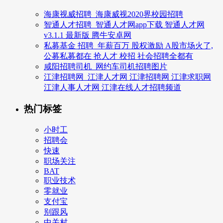
海康视威招聘_海康威视2020界校园招聘
智通人才招聘_智通人才网app下载 智通人才网
v3.1.1 最新版 腾牛安卓网
私募基金 招聘_年薪百万 股权激励 A股市场火了,
公募私募都在 抢人才 校招 社会招聘全都有
咸阳招聘司机_网约车司机招聘图片
江津招聘网_江津人才网 江津招聘网 江津求职网
江津人事人才网 江津在线人才招聘频道
热门标签
小时工
招聘会
快速
职场关注
BAT
职业技术
零就业
支付宝
别跟风
中关村