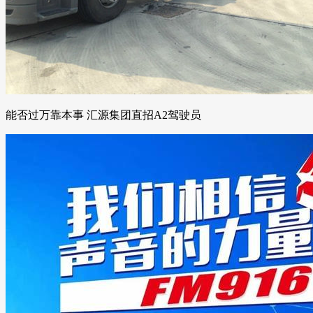
能否过万靠本事 汇源集团直招A2驾驶员