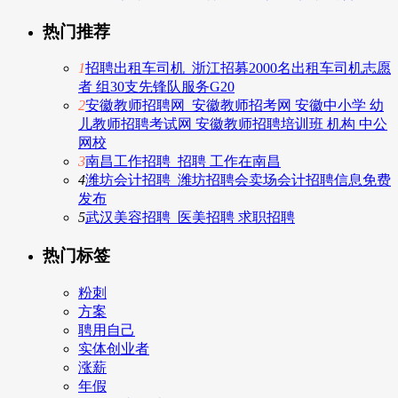
热门推荐
1
招聘出租车司机_浙江招募2000名出租车司机志愿
者 组30支先锋队服务G20
2
安徽教师招聘网_安徽教师招考网 安徽中小学 幼
儿教师招聘考试网 安徽教师招聘培训班 机构 中公
网校
3
南昌工作招聘_招聘 工作在南昌
4
潍坊会计招聘_潍坊招聘会卖场会计招聘信息免费
发布
5
武汉美容招聘_医美招聘 求职招聘
热门标签
粉刺
方案
聘用自己
实体创业者
涨薪
年假