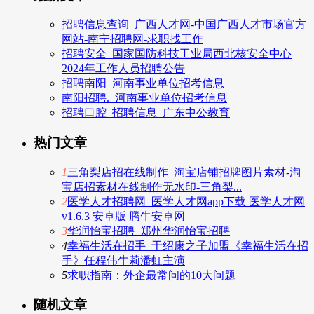
招聘信息查询_广西人才网-中国广西人才市场官方
网站-南宁招聘网-求职找工作
招聘安全_国家国防科技工业局西北核安全中心
2024年工作人员招聘公告
招聘南阳_河南事业单位招考信息
南阳招聘._河南事业单位招考信息
招聘口腔_招聘信息_广东中公教育
热门文章
1
三角梨店招在线制作_淘宝店铺招牌图片素材-淘
宝店招素材在线制作无水印-三角梨...
2
医学人才招聘网_医学人才网app下载 医学人才网
v1.6.3 安卓版 腾牛安卓网
3
华润怡宝招聘_郑州华润怡宝招聘
4
幸福生活在招手_于绍康之子加盟《幸福生活在招
手》任程伟牛莉潘虹主演
5
求职指南：外企最常问的10大问题
随机文章