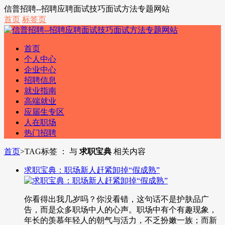
信普招聘--招聘应聘面试技巧面试方法专题网站
首页
标签页
首页
个人中心
企业中心
招聘信息
就业指南
高端就业
应届生专区
人在职场
热门招聘
首页
>
TAG标签 ： 与
求职宝典
相关内容
求职宝典：职场新人赶紧卸掉“假成熟”
你看得出我几岁吗？你没看错，这句话不是护肤品广
告，而是众多职场中人的心声。职场中有个有趣现象，
年长的羡慕年轻人的朝气与活力，不乏扮嫩一族；而新