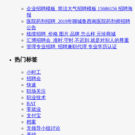
企业招聘模板_简洁大气招聘模板 15686156 招聘海
报
医院药剂招聘_2019年聊城鲁西南医院药剂师招聘
公告
线缆招聘_价格 图片 品牌 怎么样 元珍商城
汇博招聘会_准时,守时,不迟到,就是对别人的尊重
管理专业招聘_招聘兼职代理 专业学历认证
热门标签
小时工
招聘会
快速
职场关注
职业技术
BAT
零就业
支付宝
档案
无领导小组讨论
基础