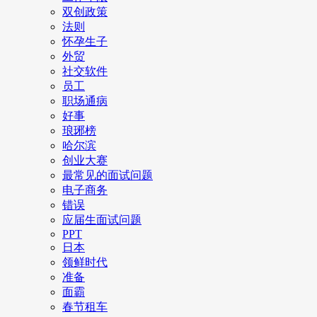
双创政策
法则
怀孕生子
外贸
社交软件
员工
职场通病
好事
琅琊榜
哈尔滨
创业大赛
最常见的面试问题
电子商务
错误
应届生面试问题
PPT
日本
领鲜时代
准备
面霸
春节租车