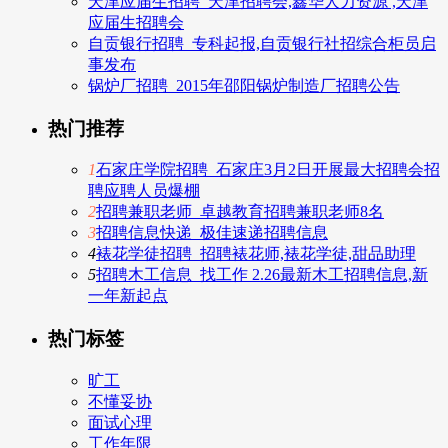
天津应届生招聘_天津招聘会,鑫华人力资源 ,天津
应届生招聘会
自贡银行招聘_专科起报,自贡银行社招综合柜员启
事发布
锅炉厂招聘_2015年邵阳锅炉制造厂招聘公告
热门推荐
1
石家庄学院招聘_石家庄3月2日开展最大招聘会招
聘应聘人员爆棚
2
招聘兼职老师_卓越教育招聘兼职老师8名
3
招聘信息快递_极佳速递招聘信息
4
裱花学徒招聘_招聘裱花师,裱花学徒,甜品助理
5
招聘木工信息_找工作 2.26最新木工招聘信息,新
一年新起点
热门标签
旷工
不懂妥协
面试心理
工作年限