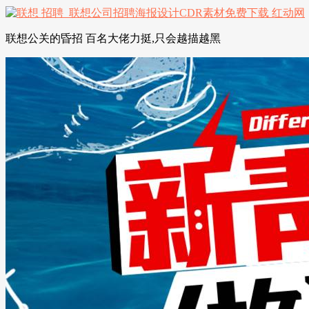
联想公关的昏招 百名大佬力挺,只会越描越黑