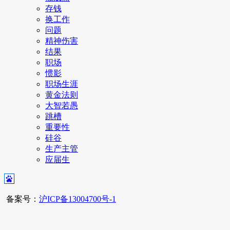
存钱
换工作
问题
精神伤害
结果
职场
惯影
职场生涯
黄金法则
大智若愚
跳槽
重要性
硅谷
生产主管
应届生
备案号：
沪ICP备13004700号-1