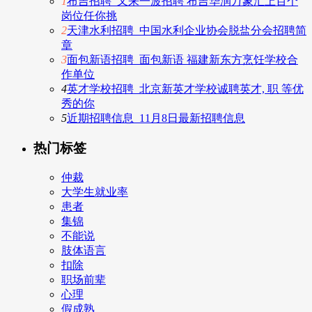
1
布吉招聘_又来一波招聘 布吉华润万象汇上百个
岗位任你挑
2
天津水利招聘_中国水利企业协会脱盐分会招聘简
章
3
面包新语招聘_面包新语 福建新东方烹饪学校合
作单位
4
英才学校招聘_北京新英才学校诚聘英才, 职 等优
秀的你
5
近期招聘信息_11月8日最新招聘信息
热门标签
仲裁
大学生就业率
患者
集锦
不能说
肢体语言
扣除
职场前辈
心理
假成熟