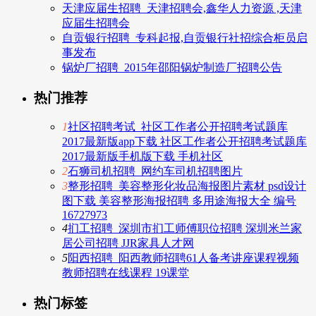
天津应届生招聘_天津招聘会,鑫华人力资源 ,天津
应届生招聘会
自贡银行招聘_专科起报,自贡银行社招综合柜员启
事发布
锅炉厂招聘_2015年邵阳锅炉制造厂招聘公告
热门推荐
1
社区招聘考试_社区工作者公开招聘考试题库
2017最新版app下载 社区工作者公开招聘考试题库
2017最新版手机版下载 手机社区
2
石狮司机招聘_网约车司机招聘图片
3
整形招聘_美容整形化妆品海报图片素材 psd设计
图下载 美容整形海报招聘 多用途海报大全 编号
16727973
4
扪工招聘_深圳市扪工师傅职位招聘 深圳米兰家
居公司招聘 JJR家具人才网
5
阳西招聘_阳西教师招聘61人备考讲座课程视频
教师招聘在线课程 19课堂
热门标签