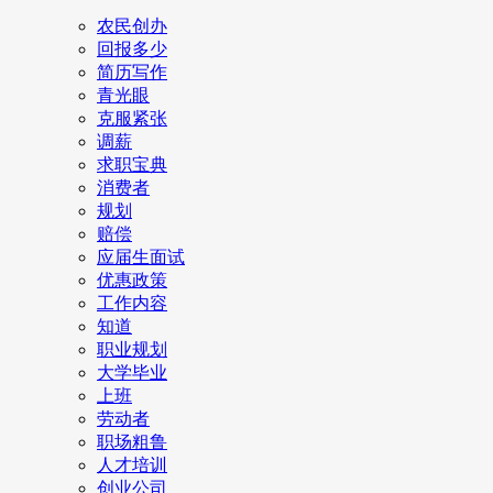
农民创办
回报多少
简历写作
青光眼
克服紧张
调薪
求职宝典
消费者
规划
赔偿
应届生面试
优惠政策
工作内容
知道
职业规划
大学毕业
上班
劳动者
职场粗鲁
人才培训
创业公司