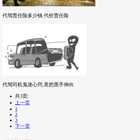
代驾责任险多少钱 代价责任险
代驾司机鬼迷心窍,竟把黑手伸向
共3页:
上一页
1
2
3
下一页