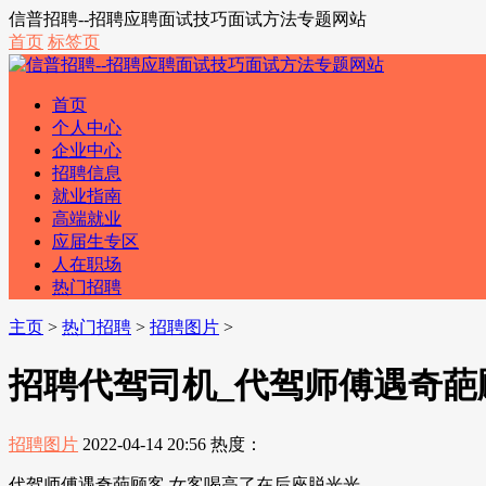
信普招聘--招聘应聘面试技巧面试方法专题网站
首页
标签页
首页
个人中心
企业中心
招聘信息
就业指南
高端就业
应届生专区
人在职场
热门招聘
主页
>
热门招聘
>
招聘图片
>
招聘代驾司机_代驾师傅遇奇葩
招聘图片
2022-04-14 20:56
热度：
代驾师傅遇奇葩顾客 女客喝高了在后座脱光光