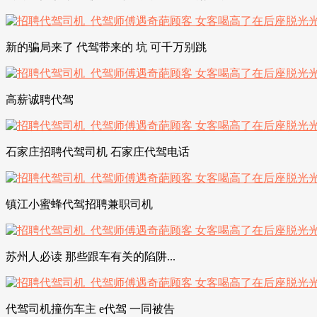
新的骗局来了 代驾带来的 坑 可千万别跳
高薪诚聘代驾
石家庄招聘代驾司机 石家庄代驾电话
镇江小蜜蜂代驾招聘兼职司机
苏州人必读 那些跟车有关的陷阱...
代驾司机撞伤车主 e代驾 一同被告