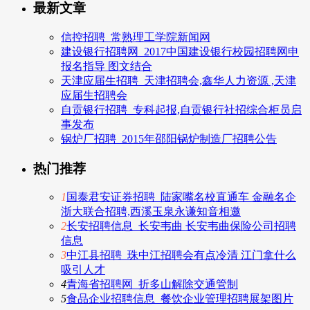
最新文章
信控招聘_常熟理工学院新闻网
建设银行招聘网_2017中国建设银行校园招聘网申
报名指导 图文结合
天津应届生招聘_天津招聘会,鑫华人力资源 ,天津
应届生招聘会
自贡银行招聘_专科起报,自贡银行社招综合柜员启
事发布
锅炉厂招聘_2015年邵阳锅炉制造厂招聘公告
热门推荐
1
国泰君安证券招聘_陆家嘴名校直通车 金融名企
浙大联合招聘,西溪玉泉永谦知音相邀
2
长安招聘信息_长安韦曲 长安韦曲保险公司招聘
信息
3
中江县招聘_珠中江招聘会有点冷清 江门拿什么
吸引人才
4
青海省招聘网_折多山解除交通管制
5
食品企业招聘信息_餐饮企业管理招聘展架图片