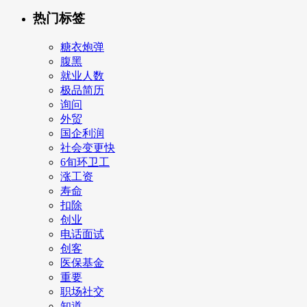
热门标签
糖衣炮弹
腹黑
就业人数
极品简历
询问
外贸
国企利润
社会变更快
6旬环卫工
涨工资
寿命
扣除
创业
电话面试
创客
医保基金
重要
职场社交
知道