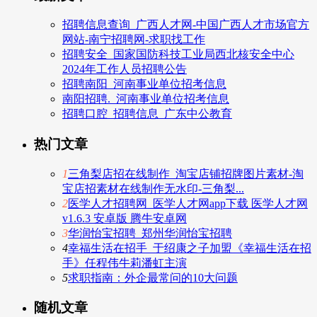
招聘信息查询_广西人才网-中国广西人才市场官方
网站-南宁招聘网-求职找工作
招聘安全_国家国防科技工业局西北核安全中心
2024年工作人员招聘公告
招聘南阳_河南事业单位招考信息
南阳招聘._河南事业单位招考信息
招聘口腔_招聘信息_广东中公教育
热门文章
1
三角梨店招在线制作_淘宝店铺招牌图片素材-淘
宝店招素材在线制作无水印-三角梨...
2
医学人才招聘网_医学人才网app下载 医学人才网
v1.6.3 安卓版 腾牛安卓网
3
华润怡宝招聘_郑州华润怡宝招聘
4
幸福生活在招手_于绍康之子加盟《幸福生活在招
手》任程伟牛莉潘虹主演
5
求职指南：外企最常问的10大问题
随机文章