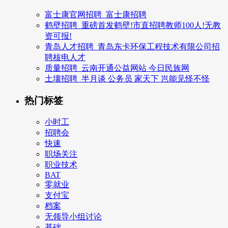
富士康官网招聘_富士康招聘
鹤壁招聘_重磅首发鹤壁!市直招聘教师100人!无教
资可报!
青岛人才招聘_青岛东卡环保工程技术有限公司招
聘核电人才
质量招聘_云南开通公益网站 今日民族网
土壤招聘_半月谈 公务员 家天下 岂能见怪不怪
热门标签
小时工
招聘会
快速
职场关注
职业技术
BAT
零就业
支付宝
档案
无领导小组讨论
基础