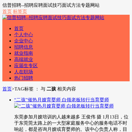
信普招聘--招聘应聘面试技巧面试方法专题网站
首页
标签页
首页
个人中心
企业中心
招聘信息
就业指南
高端就业
应届生专区
人在职场
热门招聘
首页
>
TAG标签 ： 与
二孩
相关内容
“二孩”催热月嫂育婴师 白领老板转行当育婴师
东莞参加月嫂培训的人越来越多 王俊伟 摄 1月13日，位
于东莞莞太路上的一大型家庭服务中心的服务电话不时
响起，都是咨询月嫂或育婴师的。该中心负责人称，目