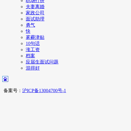
职场打拼
夫妻离婚
家政公司
面试助理
勇气
快
雾霾津贴
10句话
涨工资
档案
应届生面试问题
混得好
备案号：
沪ICP备13004700号-1