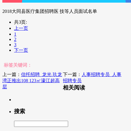
2018大同县医疗集团招聘医 技等人员面试名单
共3页:
上一页
1
2
3
下一页
标签关键词：
上一篇：
信托招聘_龙光 玖龙
下一篇：
人事招聘专员_人事
湾正推出108 123㎡濠江超高
招聘专员
层
相关阅读
搜索