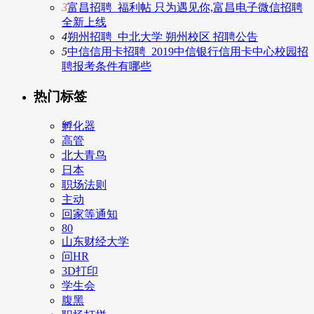
3
富昌招聘_福利帖 只为遇见你,富昌电子微信招聘
全新上线
4
朔州招聘_中北大学 朔州校区 招聘公告
5
中信信用卡招聘_2019中信银行信用卡中心校园招
聘报考条件有哪些
热门标签
孵化器
高管
北大青鸟
日本
职场法则
主动
回家等通知
80
山东财经大学
问HR
3D打印
学生会
腹黑