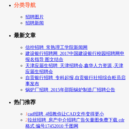
分类导航
招聘图片
招聘新闻
最新文章
信控招聘_常熟理工学院新闻网
建设银行招聘网_2017中国建设银行校园招聘网申
报名指导 图文结合
天津应届生招聘_天津招聘会,鑫华人力资源 ,天津
应届生招聘会
自贡银行招聘_专科起报,自贡银行社招综合柜员启
事发布
锅炉厂招聘_2015年邵阳锅炉制造厂招聘公告
热门推荐
1
cad招聘_4招教你让CAD文件变得更小
2
拉丝招聘_房产中介招聘广告矢量图免费下载 cdr
格式 编号17452010 千图网