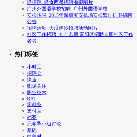
轻招聘_轻食西餐招聘海报图片
广州外国语学校招聘_广州外国语学校
安检招聘_2015年深圳宝安机场安检监护护卫招聘
公告
招聘活动_大浪淘沙招聘活动图片
社区工作招聘_35个名额 富阳区招聘专职社区工作
者啦
热门标签
小时工
招聘会
快速
职场关注
职业技术
BAT
零就业
支付宝
档案
无领导小组讨论
基础
中关村