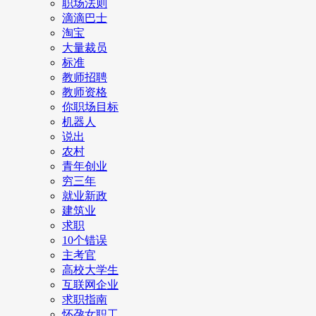
职场法则
滴滴巴士
淘宝
大量裁员
标准
教师招聘
教师资格
你职场目标
机器人
说出
农村
青年创业
穷三年
就业新政
建筑业
求职
10个错误
主考官
高校大学生
互联网企业
求职指南
怀孕女职工