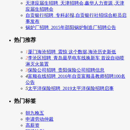
天津应届生招聘_天津招聘会,鑫华人力资源 ,天津
应届生招聘会
自贡银行招聘_专科起报,自贡银行社招综合柜员启
事发布
锅炉厂招聘_2015年邵阳锅炉制造厂招聘公告
热门推荐
1
厦门海沧招聘_震惊 这个数据,海沧历史新低
2
李沧区招聘_青岛最早电车线换新车 首设自动喷
淋灭火装置
3
保险公司招聘_贵阳保险公司招聘信息
4
富顺在线招聘_2016年自贡富顺县教师招聘100名
公告
5
太平洋保险招聘_2019太平洋保险招聘启事
热门标签
朝九晚五
申请劳动仲裁
高薪资