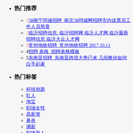
热门推荐
1
58南宁同城招聘_南京58同城网招聘市内送票员工
作人员简章
2
临沂招聘信息_临沂招聘网 临沂人才网 临沂最新
招聘信息 临沂大众人才网
3
常州地铁招聘_常州地铁招聘 2017.10.11
4
招聘 表格_招聘表格模板
5
东南亚招聘_东南亚跨境大势已来,几招教你如何
白手起家
热门标签
科技创新
红人
淘宝
职场女性
高薪资
鼻炎
调薪
职场新人