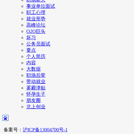
事业单位面试
职工心理
就业形势
高峰论坛
O2O巨头
坏习
公务员面试
要点
个人简历
内容
大数据
职场后辈
带动就业
雾霾津贴
怀孕生子
朋友圈
北上创业
备案号：
沪ICP备13004700号-1