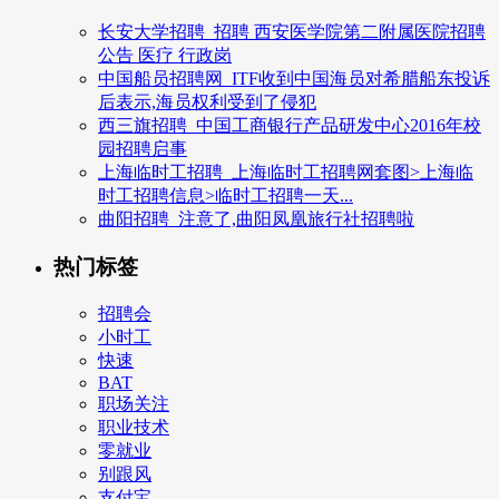
长安大学招聘_招聘 西安医学院第二附属医院招聘
公告 医疗 行政岗
中国船员招聘网_ITF收到中国海员对希腊船东投诉
后表示,海员权利受到了侵犯
西三旗招聘_中国工商银行产品研发中心2016年校
园招聘启事
上海临时工招聘_上海临时工招聘网套图>上海临
时工招聘信息>临时工招聘一天...
曲阳招聘_注意了,曲阳凤凰旅行社招聘啦
热门标签
招聘会
小时工
快速
BAT
职场关注
职业技术
零就业
别跟风
支付宝