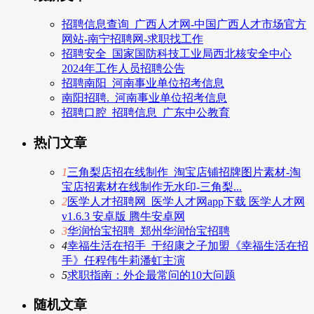
招聘信息查询_广西人才网-中国广西人才市场官方
网站-南宁招聘网-求职找工作
招聘安全_国家国防科技工业局西北核安全中心
2024年工作人员招聘公告
招聘南阳_河南事业单位招考信息
南阳招聘._河南事业单位招考信息
招聘口腔_招聘信息_广东中公教育
热门文章
1
三角梨店招在线制作_淘宝店铺招牌图片素材-淘
宝店招素材在线制作无水印-三角梨...
2
医学人才招聘网_医学人才网app下载 医学人才网
v1.6.3 安卓版 腾牛安卓网
3
华润怡宝招聘_郑州华润怡宝招聘
4
幸福生活在招手_于绍康之子加盟《幸福生活在招
手》任程伟牛莉潘虹主演
5
求职指南：外企最常问的10大问题
随机文章