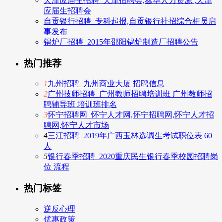
天津应届生招聘_天津招聘会,鑫华人力资源 ,天津
应届生招聘会
自贡银行招聘_专科起报,自贡银行社招综合柜员启
事发布
锅炉厂招聘_2015年邵阳锅炉制造厂招聘公告
热门推荐
1
九州招聘_九州商业大厦 招聘信息
2
广州技师招聘_广州教师招聘培训班 广州教师招
聘辅导班 培训班排名
3
怀宁招聘网_怀宁人才网,怀宁招聘网,怀宁人才招
聘网,怀宁人才市场
4
三江招聘_2019年广西玉林选调生考试职位表 60
人
5
银行春季招聘_2020重庆民生银行春季校园招聘岗
位 流程
热门标签
逆反心理
优惠政策