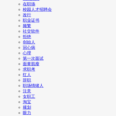
在职场
校园人才招聘会
改行
职业证书
频繁
社交软件
拒绝
创始人
冠心病
心理
第一次面试
面黄肌瘦
求职考
红人
辞职
职场情绪人
注意
女职工
淘宝
规划
眼力