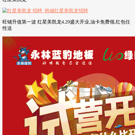
旺铺升值第一波 红星美凯龙4.29盛大开业,油卡免费领,红包任
性送