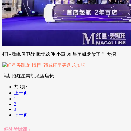
打响睡眠保卫战 睡觉这件 小事 ,红星美凯龙放了个 大招
高薪招红星美凯龙店店长
共3页:
上一页
1
2
3
下一页
标签关键词：