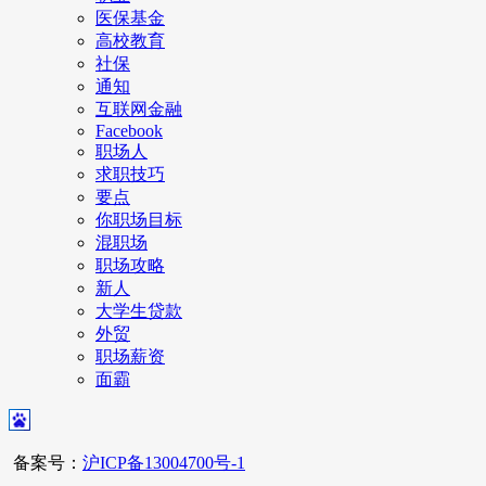
医保基金
高校教育
社保
通知
互联网金融
Facebook
职场人
求职技巧
要点
你职场目标
混职场
职场攻略
新人
大学生贷款
外贸
职场薪资
面霸
备案号：
沪ICP备13004700号-1