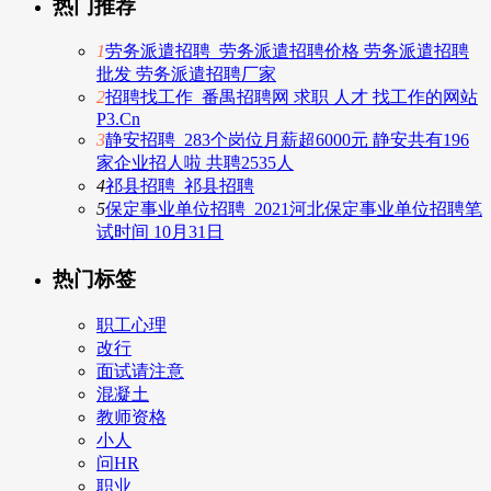
热门推荐
1
劳务派遣招聘_劳务派遣招聘价格 劳务派遣招聘
批发 劳务派遣招聘厂家
2
招聘找工作_番禺招聘网 求职 人才 找工作的网站
P3.Cn
3
静安招聘_283个岗位月薪超6000元 静安共有196
家企业招人啦 共聘2535人
4
祁县招聘_祁县招聘
5
保定事业单位招聘_2021河北保定事业单位招聘笔
试时间 10月31日
热门标签
职工心理
改行
面试请注意
混凝土
教师资格
小人
问HR
职业