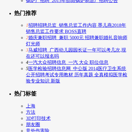
锅炉厂招聘_2015年邵阳锅炉制造厂招聘公告
热门推荐
1
招聘招聘总监_销售总监工作内容 墨儿燕2018年
销售总监工作要求 BOSS直聘
2
婚庆兼职招聘_兼职 5000元 招聘兼职婚礼音响师
灯光师
3
马威招聘_广西幼儿园园长证一年可以考几次,现
在还可以报名吗
4
一汽大众招聘信息_一汽 大众 职位信息
5
医学检验招聘信息网_中公版 2014医疗卫生系统
公开招聘考试专用教材 历年真题 全真模拟医学检
验专业知识 新版
热门标签
上海
方法
3D打印技术
朋友圈
意外伤害险