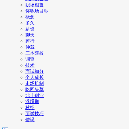
职场粗鲁
你职场目标
概念
多久
薪资
聊天
跨行
仲裁
三本院校
调查
技术
面试加分
个人成长
市场机制
吃回头草
北上创业
浮躁期
秋招
面试技巧
错误