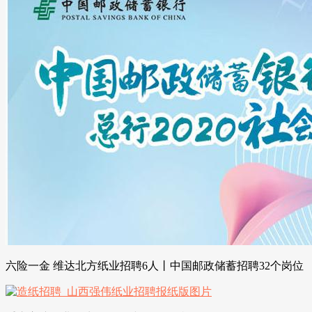
六险一金 维达北方纸业招聘6人丨中国邮政储蓄招聘32个岗位