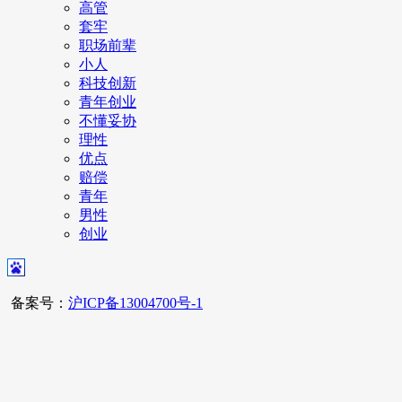
高管
套牢
职场前辈
小人
科技创新
青年创业
不懂妥协
理性
优点
赔偿
青年
男性
创业
备案号：
沪ICP备13004700号-1