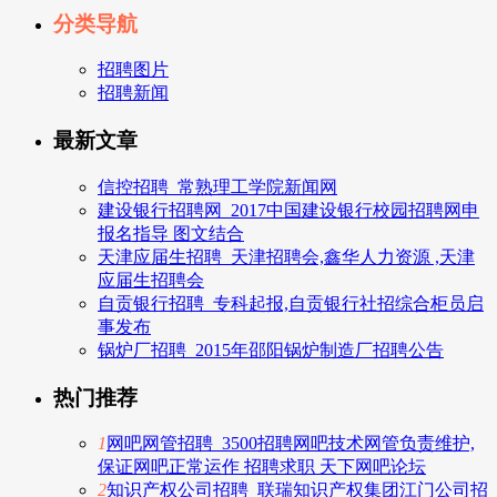
分类导航
招聘图片
招聘新闻
最新文章
信控招聘_常熟理工学院新闻网
建设银行招聘网_2017中国建设银行校园招聘网申
报名指导 图文结合
天津应届生招聘_天津招聘会,鑫华人力资源 ,天津
应届生招聘会
自贡银行招聘_专科起报,自贡银行社招综合柜员启
事发布
锅炉厂招聘_2015年邵阳锅炉制造厂招聘公告
热门推荐
1
网吧网管招聘_3500招聘网吧技术网管负责维护,
保证网吧正常运作 招聘求职 天下网吧论坛
2
知识产权公司招聘_联瑞知识产权集团江门公司招