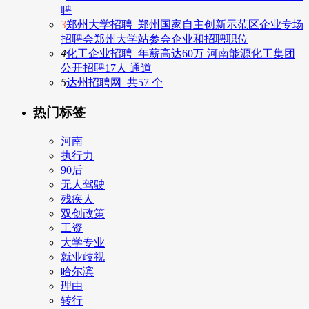
聘
3
郑州大学招聘_郑州国家自主创新示范区企业专场
招聘会郑州大学站参会企业和招聘职位
4
化工企业招聘_年薪高达60万 河南能源化工集团
公开招聘17人 通道
5
达州招聘网_共57 个
热门标签
河南
执行力
90后
无人驾驶
残疾人
双创政策
工资
大学专业
就业歧视
哈尔滨
理由
转行