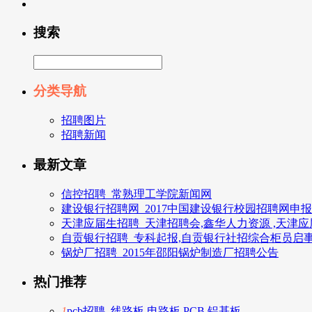
搜索
分类导航
招聘图片
招聘新闻
最新文章
信控招聘_常熟理工学院新闻网
建设银行招聘网_2017中国建设银行校园招聘网申
天津应届生招聘_天津招聘会,鑫华人力资源 ,天津
自贡银行招聘_专科起报,自贡银行社招综合柜员启
锅炉厂招聘_2015年邵阳锅炉制造厂招聘公告
热门推荐
1
pcb招聘_线路板 电路板 PCB 铝基板