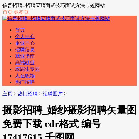
信普招聘--招聘应聘面试技巧面试方法专题网站
首页
标签页
首页
个人中心
企业中心
招聘信息
就业指南
高端就业
应届生专区
人在职场
热门招聘
主页
>
热门招聘
>
招聘图片
>
摄影招聘_婚纱摄影招聘矢量图
免费下载 cdr格式 编号
17417615 千图网