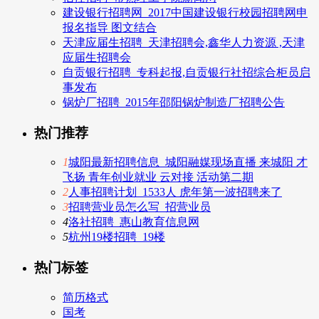
建设银行招聘网_2017中国建设银行校园招聘网申
报名指导 图文结合
天津应届生招聘_天津招聘会,鑫华人力资源 ,天津
应届生招聘会
自贡银行招聘_专科起报,自贡银行社招综合柜员启
事发布
锅炉厂招聘_2015年邵阳锅炉制造厂招聘公告
热门推荐
1
城阳最新招聘信息_城阳融媒现场直播 来城阳 才
飞扬 青年创业就业 云对接 活动第二期
2
人事招聘计划_1533人 虎年第一波招聘来了
3
招聘营业员怎么写_招营业员
4
洛社招聘_惠山教育信息网
5
杭州19楼招聘_19楼
热门标签
简历格式
国考