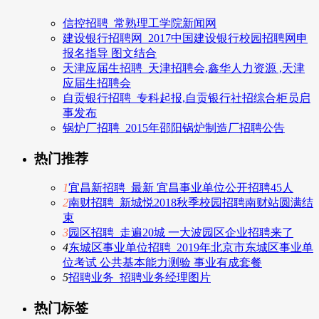
信控招聘_常熟理工学院新闻网
建设银行招聘网_2017中国建设银行校园招聘网申
报名指导 图文结合
天津应届生招聘_天津招聘会,鑫华人力资源 ,天津
应届生招聘会
自贡银行招聘_专科起报,自贡银行社招综合柜员启
事发布
锅炉厂招聘_2015年邵阳锅炉制造厂招聘公告
热门推荐
1
宜昌新招聘_最新 宜昌事业单位公开招聘45人
2
南财招聘_新城悦2018秋季校园招聘南财站圆满结
束
3
园区招聘_走遍20城 一大波园区企业招聘来了
4
东城区事业单位招聘_2019年北京市东城区事业单
位考试 公共基本能力测验 事业有成套餐
5
招聘业务_招聘业务经理图片
热门标签