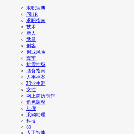
求职宝典
问HR
求职指南
技术
新人
武昌
创客
创业风险
套牢
抗震控裂
膳食指南
人事档案
职业生涯
女性
网上简历制作
角色调整
年假
采购助理
科技
80
人工智能