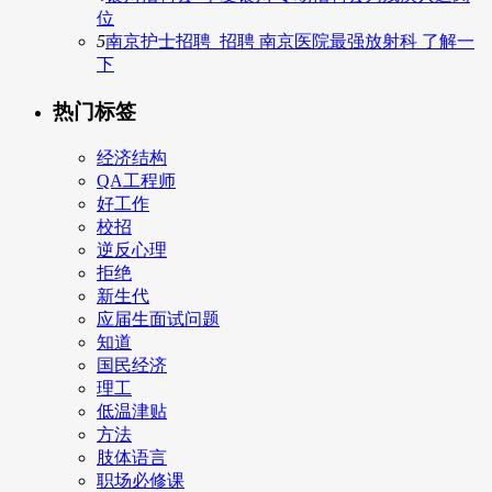
位
5
南京护士招聘_招聘 南京医院最强放射科 了解一
下
热门标签
经济结构
QA工程师
好工作
校招
逆反心理
拒绝
新生代
应届生面试问题
知道
国民经济
理工
低温津贴
方法
肢体语言
职场必修课