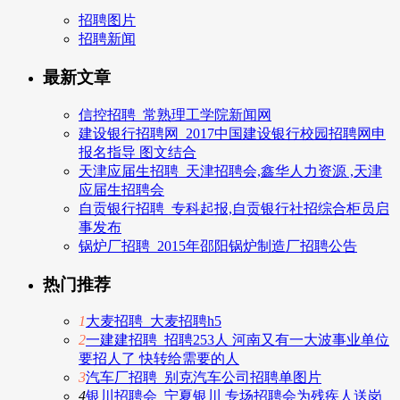
招聘图片
招聘新闻
最新文章
信控招聘_常熟理工学院新闻网
建设银行招聘网_2017中国建设银行校园招聘网申
报名指导 图文结合
天津应届生招聘_天津招聘会,鑫华人力资源 ,天津
应届生招聘会
自贡银行招聘_专科起报,自贡银行社招综合柜员启
事发布
锅炉厂招聘_2015年邵阳锅炉制造厂招聘公告
热门推荐
1
大麦招聘_大麦招聘h5
2
一建建招聘_招聘253人 河南又有一大波事业单位
要招人了 快转给需要的人
3
汽车厂招聘_别克汽车公司招聘单图片
4
银川招聘会_宁夏银川 专场招聘会为残疾人送岗