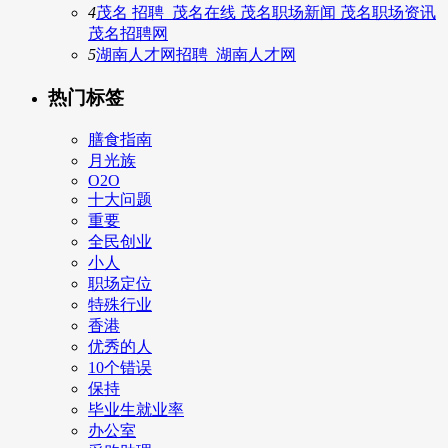
4
茂名 招聘_茂名在线 茂名职场新闻 茂名职场资讯
茂名招聘网
5
湖南人才网招聘_湖南人才网
热门标签
膳食指南
月光族
O2O
十大问题
重要
全民创业
小人
职场定位
特殊行业
香港
优秀的人
10个错误
保持
毕业生就业率
办公室