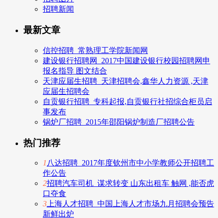
招聘新闻
最新文章
信控招聘_常熟理工学院新闻网
建设银行招聘网_2017中国建设银行校园招聘网申
报名指导 图文结合
天津应届生招聘_天津招聘会,鑫华人力资源 ,天津
应届生招聘会
自贡银行招聘_专科起报,自贡银行社招综合柜员启
事发布
锅炉厂招聘_2015年邵阳锅炉制造厂招聘公告
热门推荐
1
八达招聘_2017年度钦州市中小学教师公开招聘工
作公告
2
招聘汽车司机_谋求转变 山东出租车 触网 ,能否虎
口夺食
3
上海人才招聘_中国上海人才市场九月招聘会预告
新鲜出炉