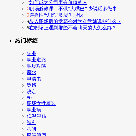
1
如何成为公司里有价值的人
2
职场必修课：不做“大嘴巴” 少说话多做事
3
选择性“失忆” 职场升职快
4
步入职场后的学霸会对学弟学妹说些什么？
5
在职场上遇到那些不会聊天的人怎么办？
热门标签
失业
职业道路
职场攻略
薪水
申请书
策略
决定
80
职场女性着装
职业病
低温津贴
福利
考研
应聘简历