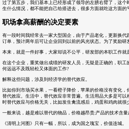
过了第五步，我们基本上已经形成了领导的左膀右臂了，这个
生什么情况，都不能把自己给搭进去，很多方面就吃这方面的
职场拿高薪酬的决定要素
有一段时间我经常去一家大型国企，由于产品老化，更新换代
订单，预计两年后可让企业回到以前的风光状态。为了奖励研
本来，就是一件好事，大家却说不公平，研发部的本职工作就
在这个企业，重奖做出成绩的研发人员，无疑是正确的，职工
何远远不及既轻松又体面的工作?
解释这些问题，涉及到经济学的替代效应。
比如你到市场买水果，一看橙子降价，苹果的价格没有变化，
替代效应。生活中，替代效应非常普遍。生活用品大多是可以
时替代效应与价格无关，比如发生禽流感后，鸡蛋和鸡肉就很
一般来说，越是难以替代的物品，价格越昂贵;产品的技术含量
《清明上河图》只有一幅，所以，成为国之瑰宝，价值连城。