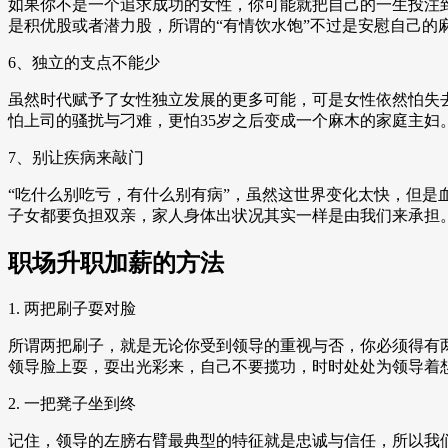
如果你不是一个追求成功的女性，你可能就把自己的一生投注到
是积优股或者潜力股，所谓的“有情饮水饱”不过是安慰自己的
6、独立的支点不能少
虽然时代赋予了女性独立发展的更多可能，可是女性依然怕失
怕上司的骚扰与刁难，更怕35岁之后变成一个麻木的家庭主妇
7、别让疾病来敲门
“吃什么别吃亏，有什么别有病”，虽然这世界变化太快，但是
子女都要负担双亲，家人身体出状况其实一样是由我们来承担
职场升职加薪的方法
1. 两把刷子耍对脸
所谓两把刷子，就是无论你受到领导的重视与否，你必须得有
领导脸上耍，耍出光彩来，自己不要揽功，时时处处为领导着
2. 一把凳子坐到终
记住，领导的左膀右臂最典型的特征就是忠诚与信任，所以我