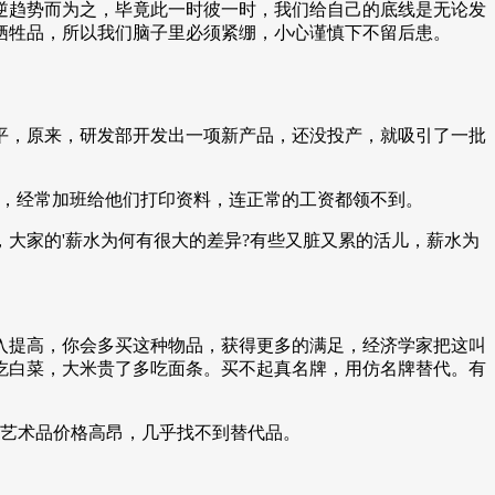
逆趋势而为之，毕竟此一时彼一时，我们给自己的底线是无论发
牺牲品，所以我们脑子里必须紧绷，小心谨慎下不留后患。
平，原来，研发部开发出一项新产品，还没投产，就吸引了一批
着，经常加班给他们打印资料，连正常的工资都领不到。
大家的'薪水为何有很大的差异?有些又脏又累的活儿，薪水为
入提高，你会多买这种物品，获得更多的满足，经济学家把这叫
吃白菜，大米贵了多吃面条。买不起真名牌，用仿名牌替代。有
。艺术品价格高昂，几乎找不到替代品。