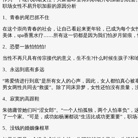
职场女性不易升职加薪的原因分析
1、青春的尾巴抓不住
在这个崇尚青春的社会，让自己看起来更年轻，已成为每个女性
美体，spa香熏水疗……所有这一切都是因为我们怕岁月留痕
2、恐婴一族怕怕怕!
当性不再只具有传宗接代的意义，生不生?什么时候生孩子?和
3、永远到底有多远
“将爱情进行到底”是所有女人的心声，因此，女人都怕真心被
男女两性共同去“救援”。除了同床异梦，女性还怕没有质量，
4、寂寞的高跟鞋
朱德庸管她们叫“涩女郎”。“一个人怕孤独，两个人怕辜负”
了一个家。”可是，成功如杨澜都说“生活比成功更重要”，职场
5、没钱的婚姻像根草