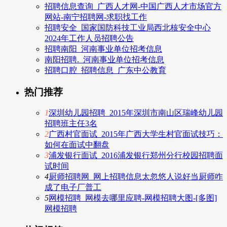
招聘信息查询_广西人才网-中国广西人才市场官方
网站-南宁招聘网-求职找工作
招聘安全_国家国防科技工业局西北核安全中心
2024年工作人员招聘公告
招聘南阳_河南事业单位招考信息
南阳招聘._河南事业单位招考信息
招聘口腔_招聘信息_广东中公教育
热门推荐
1
深圳幼儿园招聘_2015年深圳市南山区瑞峰幼儿园
招聘班主任3名
2
广西村官面试_2015年广西大学生村官面试技巧：
如何在面试中翻盘
3
浦发银行面试_2016浦发银行郑州分行校园招聘面
试时间
4
厨师招聘网_网上招聘信息太忽悠人说好当厨师咋
成了电子厂普工
5
网模招聘_网模去哪里应聘-网模招聘大图-[多图]
网模招聘