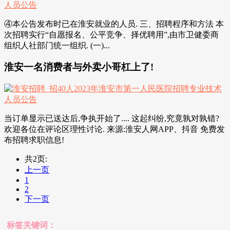
④本公告发布时已在淮安就业的人员. 三、招聘程序和方法 本
次招聘实行“自愿报名、公平竞争、择优聘用”,由市卫健委商
组织人社部门统一组织. (一)...
淮安一名消费者与外卖小哥杠上了!
当订单显示已送达后,争执开始了.... 这起纠纷,究竟孰对孰错?
欢迎各位在评论区理性讨论. 来源:淮安人网APP、抖音 免费发
布招聘求职信息!
共2页:
上一页
1
2
下一页
标签关键词：