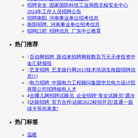
招聘安全_国家国防科技工业局西北核安全中心
2024年工作人员招聘公告
招聘南阳_河南事业单位招考信息
南阳招聘._河南事业单位招考信息
招聘口腔_招聘信息_广东中公教育
热门推荐
1
百伯网招聘_医伯来招聘网获数百万元天使投资中
金汇财领投
2
艺龙招聘_艺龙旅行网2015技术培训生校园招聘信
息[1]
3
电力招聘_中国电力工程顾问集团华北电力设计院
有限公司招聘核电人才
4
去哪儿网招聘试睡员_企业招聘“美女试睡员”遇冷
5
达能招聘_官方合作|达能2022校招开启!直通一面
绿卡等你来拿!
热门标签
温暖