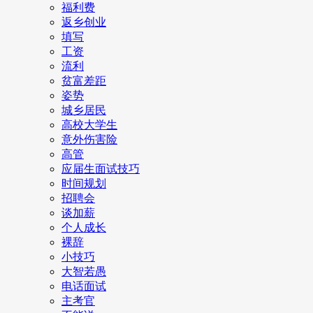
福利费
返乡创业
填写
工资
流利
贫富差距
姿势
城乡居民
高校大学生
意外伤害险
高管
应届生面试技巧
时间规划
招聘会
谈加薪
个人成长
裸辞
小技巧
大智若愚
电话面试
主考官