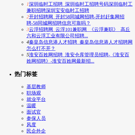
1
深圳临时工招聘_深圳临时工招聘号码深圳临时工
兼职招聘深圳宝安临时工招聘
2
开封招聘网_开封58同城网招聘-开封赶集网招
聘-58同城网招聘信息可靠吗？
3
云浮招聘网_云浮101兼职网_《云浮兼职》_高丘
六和云浮工业有限公司招聘...
4
秦皇岛信息港人才招聘_秦皇岛信息港人才招聘网
怎么打不开？
5
淮安百姓网招聘_淮安仓库管理员招聘-《淮安百
姓网招聘》-淮安百姓网最新招...
热门标签
基层教师
职场观
就业平台
温暖
面试官
参保人员
风度
民企外企