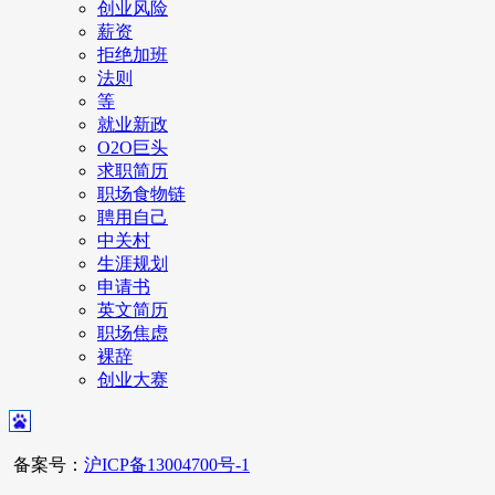
创业风险
薪资
拒绝加班
法则
等
就业新政
O2O巨头
求职简历
职场食物链
聘用自己
中关村
生涯规划
申请书
英文简历
职场焦虑
裸辞
创业大赛
备案号：
沪ICP备13004700号-1