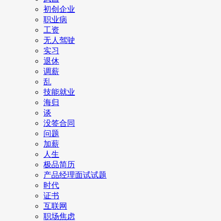
初创企业
职业病
工资
无人驾驶
实习
退休
调薪
乱
技能就业
海归
谈
没签合同
问题
加薪
人生
极品简历
产品经理面试试题
时代
证书
互联网
职场焦虑