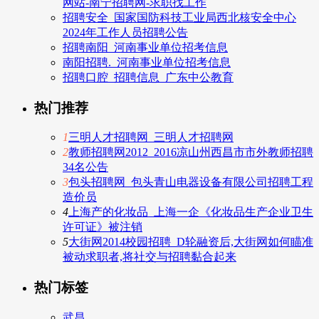
网站-南宁招聘网-求职找工作
招聘安全_国家国防科技工业局西北核安全中心
2024年工作人员招聘公告
招聘南阳_河南事业单位招考信息
南阳招聘._河南事业单位招考信息
招聘口腔_招聘信息_广东中公教育
热门推荐
1
三明人才招聘网_三明人才招聘网
2
教师招聘网2012_2016凉山州西昌市市外教师招聘
34名公告
3
包头招聘网_包头青山电器设备有限公司招聘工程
造价员
4
上海产的化妆品_上海一企《化妆品生产企业卫生
许可证》被注销
5
大街网2014校园招聘_D轮融资后,大街网如何瞄准
被动求职者,将社交与招聘黏合起来
热门标签
武昌