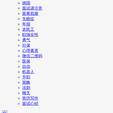
德国
面试请注意
面黄肌瘦
失眠症
年假
农民工
职场女性
勇气
社保
心理素质
微信二维码
医保
自信
机器人
升职
策略
法则
聊天
简历写作
面试心经