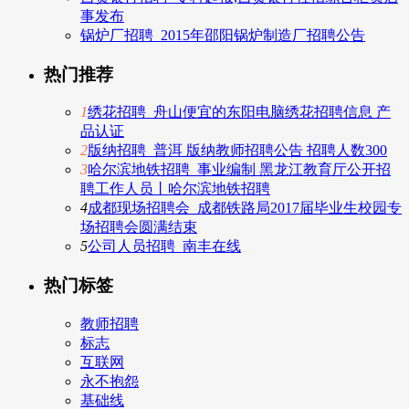
事发布
锅炉厂招聘_2015年邵阳锅炉制造厂招聘公告
热门推荐
1
绣花招聘_舟山便宜的东阳电脑绣花招聘信息 产
品认证
2
版纳招聘_普洱 版纳教师招聘公告 招聘人数300
3
哈尔滨地铁招聘_事业编制 黑龙江教育厅公开招
聘工作人员丨哈尔滨地铁招聘
4
成都现场招聘会_成都铁路局2017届毕业生校园专
场招聘会圆满结束
5
公司人员招聘_南丰在线
热门标签
教师招聘
标志
互联网
永不抱怨
基础线