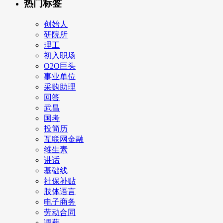
热门标签
创始人
研院所
理工
初入职场
O2O巨头
事业单位
采购助理
回答
武昌
国考
投简历
互联网金融
维生素
讲话
基础线
社保补贴
肢体语言
电子商务
劳动合同
调薪