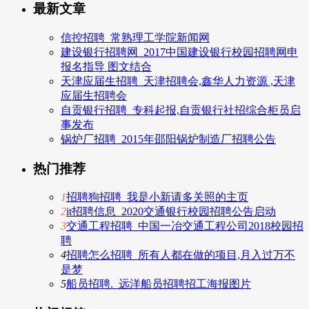
最新文章
信控招聘_常熟理工学院新闻网
建设银行招聘网_2017中国建设银行校园招聘网申
报名指导 图文结合
天津应届生招聘_天津招聘会,鑫华人力资源 ,天津
应届生招聘会
自贡银行招聘_专科起报,自贡银行社招综合柜员启
事发布
锅炉厂招聘_2015年邵阳锅炉制造厂招聘公告
热门推荐
1
招聘狗招聘_我是小新请多关照的主页
2
it招聘信息_2020交通银行校园招聘公告启动
3
交通工程招聘_中国一冶交通工程公司2018校园招
聘
4
招聘怎么招聘_所有人都在做的项目,月入过万不
是梦
5
船员招聘._远洋船员招聘招工海报图片