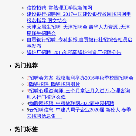
信控招聘_常熟理工学院新闻网
建设银行招聘网_2017中国建设银行校园招聘网申
报名指导 图文结合
天津应届生招聘_天津招聘会,鑫华人力资源 ,天津
应届生招聘会
自贡银行招聘_专科起报,自贡银行社招综合柜员启
事发布
锅炉厂招聘_2015年邵阳锅炉制造厂招聘公告
热门推荐
1
招聘会方案_我校顺利举办2016年秋季校园招聘会
2
陶瓷招聘_陶瓷招聘图片
3
招聘心理咨询师_三个月拿证月入过万 心理咨询
师入行门槛这么低
4
物联网招聘_中移物联网2022届校园招聘
5
云招聘信息_中建八局子企业2020届 新砼人 春季
云招聘信息集 一
热门标签