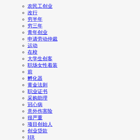
农民工创业
改行
穷半年
穷三年
青年创业
申请劳动仲裁
运动
在校
大学生创客
职场女性着装
前
孵化器
黄金法则
职业证书
采购助理
冠心病
意外伤害险
很严重
项目创始人
创业贷款
HR