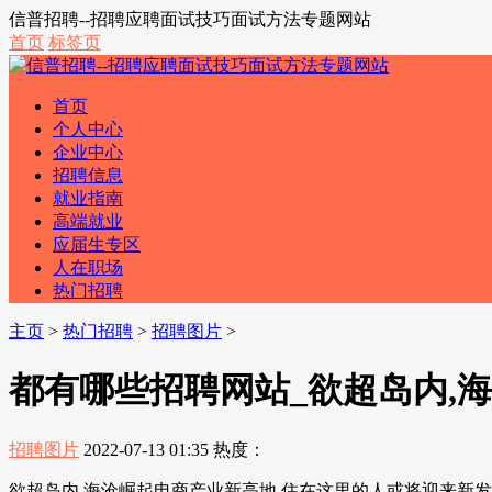
信普招聘--招聘应聘面试技巧面试方法专题网站
首页
标签页
首页
个人中心
企业中心
招聘信息
就业指南
高端就业
应届生专区
人在职场
热门招聘
主页
>
热门招聘
>
招聘图片
>
都有哪些招聘网站_欲超岛内,
招聘图片
2022-07-13 01:35
热度：
欲超岛内,海沧崛起电商产业新高地 住在这里的人或将迎来新