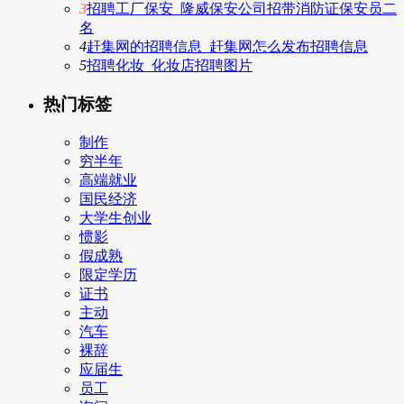
3
招聘工厂保安_隆威保安公司招带消防证保安员二
名
4
赶集网的招聘信息_赶集网怎么发布招聘信息
5
招聘化妆_化妆店招聘图片
热门标签
制作
穷半年
高端就业
国民经济
大学生创业
惯影
假成熟
限定学历
证书
主动
汽车
裸辞
应届生
员工