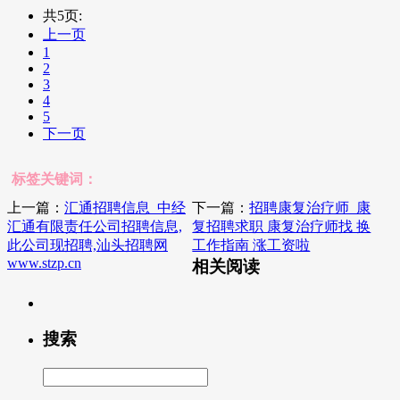
共5页:
上一页
1
2
3
4
5
下一页
标签关键词：
上一篇：
汇通招聘信息_中经
下一篇：
招聘康复治疗师_康
汇通有限责任公司招聘信息,
复招聘求职 康复治疗师找 换
此公司现招聘,汕头招聘网
工作指南 涨工资啦
www.stzp.cn
相关阅读
搜索