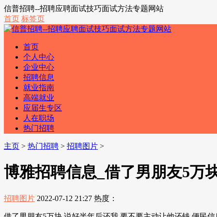
信普招聘--招聘应聘面试技巧面试方法专题网站
首页
标签页
首页
个人中心
企业中心
招聘信息
就业指南
高端就业
应届生专区
人在职场
热门招聘
主页
>
热门招聘
>
招聘图片
>
博雅招聘信息_借了男朋友5万块
招聘图片
2022-07-12 21:27
热度：
借了男朋友5万块,说好半年后还我,要不要主动让他还钱 便民信