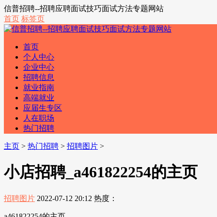
信普招聘--招聘应聘面试技巧面试方法专题网站
首页
标签页
首页
个人中心
企业中心
招聘信息
就业指南
高端就业
应届生专区
人在职场
热门招聘
主页
>
热门招聘
>
招聘图片
>
小店招聘_a461822254的主页
招聘图片
2022-07-12 20:12
热度：
a461822254的主页