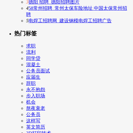
3
德阳 招聘_德阳招聘图片
4
58常州招聘_常州太保车险地址 中国太保常州招
聘
5
电焊工招聘网_建设钢模电焊工招聘广告
热门标签
求职
流利
同学贷
混凝土
公务员面试
应届生
辞职
永不抱怨
步入职场
机会
熬夜衰老
公务员
这样写
英文简历