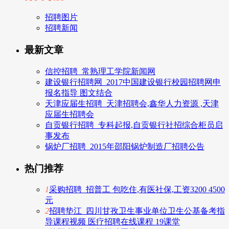
招聘图片
招聘新闻
最新文章
信控招聘_常熟理工学院新闻网
建设银行招聘网_2017中国建设银行校园招聘网申
报名指导 图文结合
天津应届生招聘_天津招聘会,鑫华人力资源 ,天津
应届生招聘会
自贡银行招聘_专科起报,自贡银行社招综合柜员启
事发布
锅炉厂招聘_2015年邵阳锅炉制造厂招聘公告
热门推荐
1
采购招聘_招普工 包吃住,有医社保,工资3200 4500
元
2
招聘垫江_四川甘孜卫生事业单位卫生公基备考指
导课程视频 医疗招聘在线课程 19课堂