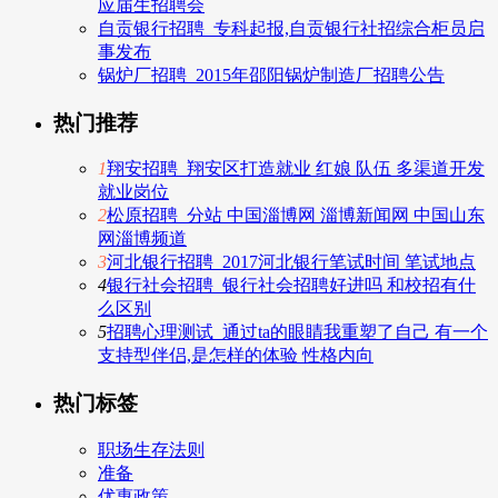
应届生招聘会
自贡银行招聘_专科起报,自贡银行社招综合柜员启
事发布
锅炉厂招聘_2015年邵阳锅炉制造厂招聘公告
热门推荐
1
翔安招聘_翔安区打造就业 红娘 队伍 多渠道开发
就业岗位
2
松原招聘_分站 中国淄博网 淄博新闻网 中国山东
网淄博频道
3
河北银行招聘_2017河北银行笔试时间 笔试地点
4
银行社会招聘_银行社会招聘好进吗 和校招有什
么区别
5
招聘心理测试_通过ta的眼睛我重塑了自己 有一个
支持型伴侣,是怎样的体验 性格内向
热门标签
职场生存法则
准备
优惠政策