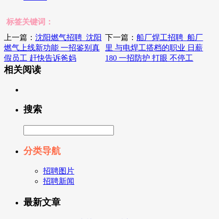
标签关键词：
上一篇：
沈阳燃气招聘_沈阳
下一篇：
船厂焊工招聘_船厂
燃气上线新功能 一招鉴别真
里 与电焊工搭档的职业 日薪
假员工 赶快告诉爸妈
180 一招防护 打眼 不停工
相关阅读
搜索
分类导航
招聘图片
招聘新闻
最新文章