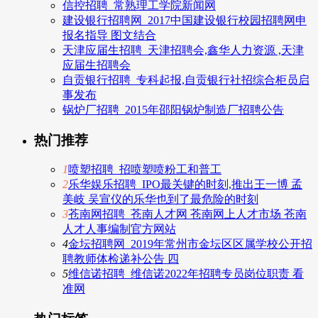
信控招聘_常熟理工学院新闻网
建设银行招聘网_2017中国建设银行校园招聘网申
报名指导 图文结合
天津应届生招聘_天津招聘会,鑫华人力资源 ,天津
应届生招聘会
自贡银行招聘_专科起报,自贡银行社招综合柜员启
事发布
锅炉厂招聘_2015年邵阳锅炉制造厂招聘公告
热门推荐
1
喷塑招聘_招喷塑喷粉工和普工
2
乐华娱乐招聘_IPO最关键的时刻,推出王一博 孟
美岐 吴宣仪的乐华也到了最危险的时刻
3
苍南网招聘_苍南人才网 苍南网上人才市场 苍南
人才人事编制官方网站
4
金坛招聘网_2019年常州市金坛区区属学校公开招
聘教师体检递补公告 四
5
维信诺招聘_维信诺2022年招聘专员岗位职责 看
准网