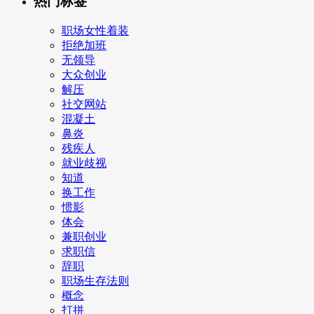
热门标签
职场女性着装
拒绝加班
无领导
大众创业
解压
社交网站
混凝土
鼻炎
残疾人
就业歧视
知道
换工作
惯影
体会
兼职创业
求职信
辞职
职场生存法则
概念
打拼