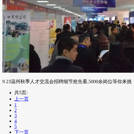
9 23温州秋季人才交流会招聘细节抢先看,5000余岗位等你来挑
共5页:
上一页
1
2
3
4
5
下一页