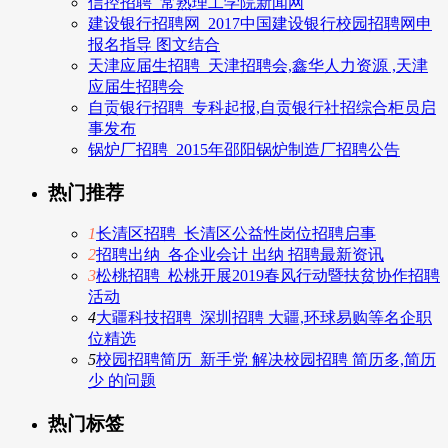
信控招聘_常熟理工学院新闻网
建设银行招聘网_2017中国建设银行校园招聘网申
报名指导 图文结合
天津应届生招聘_天津招聘会,鑫华人力资源 ,天津
应届生招聘会
自贡银行招聘_专科起报,自贡银行社招综合柜员启
事发布
锅炉厂招聘_2015年邵阳锅炉制造厂招聘公告
热门推荐
1
长清区招聘_长清区公益性岗位招聘启事
2
招聘出纳_各企业会计 出纳 招聘最新资讯
3
松桃招聘_松桃开展2019春风行动暨扶贫协作招聘
活动
4
大疆科技招聘_深圳招聘 大疆,环球易购等名企职
位精选
5
校园招聘简历_新手党 解决校园招聘 简历多,简历
少 的问题
热门标签