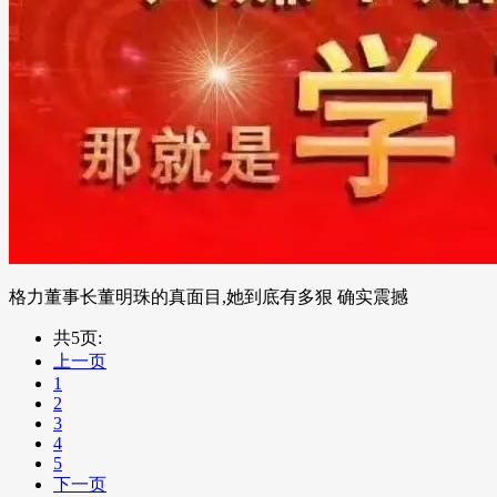
格力董事长董明珠的真面目,她到底有多狠 确实震撼
共5页:
上一页
1
2
3
4
5
下一页