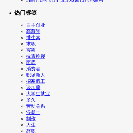
热门标签
自主创业
高薪资
维生素
求职
雾霾
抗震控裂
面霸
消费者
职场新人
招寒假工
谈加薪
大学生就业
多久
劳动关系
混凝土
制作
人生
辞职