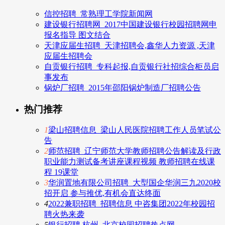
信控招聘_常熟理工学院新闻网
建设银行招聘网_2017中国建设银行校园招聘网申
报名指导 图文结合
天津应届生招聘_天津招聘会,鑫华人力资源 ,天津
应届生招聘会
自贡银行招聘_专科起报,自贡银行社招综合柜员启
事发布
锅炉厂招聘_2015年邵阳锅炉制造厂招聘公告
热门推荐
1
梁山招聘信息_梁山人民医院招聘工作人员笔试公
告
2
师范招聘_辽宁师范大学教师招聘公告解读及行政
职业能力测试备考讲座课程视频 教师招聘在线课
程 19课堂
3
华润置地有限公司招聘_大型国企华润三九2020校
招开启 参与推优,有机会直达终面
4
2022兼职招聘_招聘信息 中咨集团2022年校园招
聘火热来袭
5
银行招聘 杭州_北京校园招聘热点网