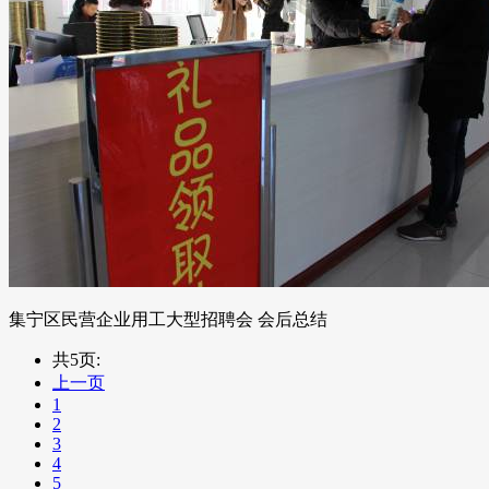
集宁区民营企业用工大型招聘会 会后总结
共5页:
上一页
1
2
3
4
5