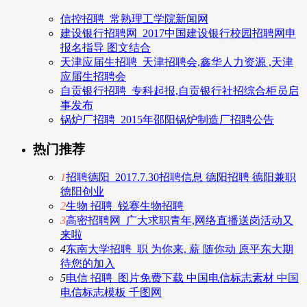
信控招聘_常熟理工学院新闻网
建设银行招聘网_2017中国建设银行校园招聘网申
报名指导 图文结合
天津应届生招聘_天津招聘会,鑫华人力资源 ,天津
应届生招聘会
自贡银行招聘_专科起报,自贡银行社招综合柜员启
事发布
锅炉厂招聘_2015年邵阳锅炉制造厂招聘公告
热门推荐
1
招聘德阳_2017.7.30招聘信息 德阳招聘 德阳兼职
德阳创业
2
生物 招聘_锐赛生物招聘
3
高密招聘网_广大求职青年,网络直播送岗活动又
来啦
4
东南大学招聘_职 为你来, 薪 随你动 原平东大期
待您的加入
5
电信 招聘_图片免费下载 中国电信标志素材 中国
电信标志模板 千图网