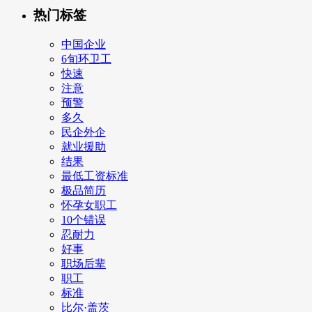
热门标签
中国企业
6旬环卫工
快速
注意
预警
多久
民企外企
就业援助
结果
最低工资标准
极品简历
怀孕女职工
10个错误
忍耐力
好事
职场后辈
职工
标准
比尔·盖茨