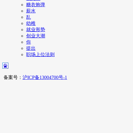
糖衣炮弹
薪水
乱
幼稚
就业形势
创业大潮
你
提出
职场上位法则
备案号：
沪ICP备13004700号-1