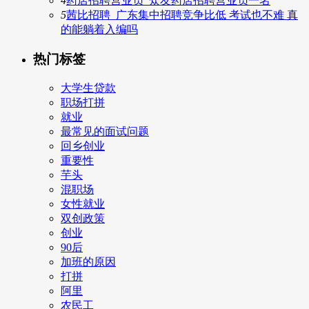
4
药店招聘营业员_众友药店招聘营业员一名
5
茜比招聘_广东集中招聘竞争比低 考试也不难 真
的能躺着入编吗
热门标签
大学生贷款
职场打拼
就业
最常见的面试问题
回乡创业
重要性
芋头
混职场
女性就业
双创政策
创业
90后
加班的原因
打拼
阿里
农民工