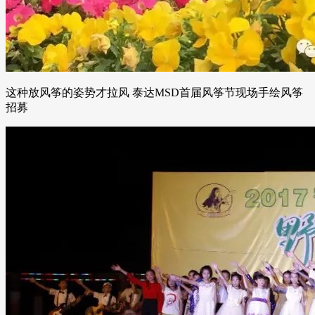
这种放风筝的姿势才拉风 泰达MSD首届风筝节现场手绘风筝
招募