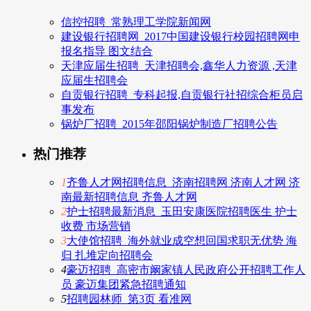
信控招聘_常熟理工学院新闻网
建设银行招聘网_2017中国建设银行校园招聘网申
报名指导 图文结合
天津应届生招聘_天津招聘会,鑫华人力资源 ,天津
应届生招聘会
自贡银行招聘_专科起报,自贡银行社招综合柜员启
事发布
锅炉厂招聘_2015年邵阳锅炉制造厂招聘公告
热门推荐
1
齐鲁人才网招聘信息_济南招聘网 济南人才网 济
南最新招聘信息 齐鲁人才网
2
护士招聘最新消息_玉田安康医院招聘医生 护士
收费 市场营销
3
大使馆招聘_海外就业成空想回国求职无优势 海
归 扎堆定向招聘会
4
豪迈招聘_高密市阚家镇人民政府公开招聘工作人
员 豪迈集团紧急招聘通知
5
招聘园林师_第3页 看准网