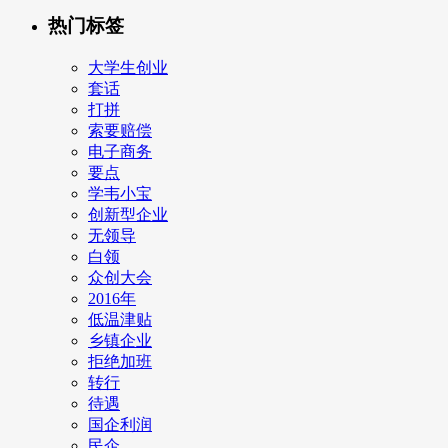
热门标签
大学生创业
套话
打拼
索要赔偿
电子商务
要点
学韦小宝
创新型企业
无领导
白领
众创大会
2016年
低温津贴
乡镇企业
拒绝加班
转行
待遇
国企利润
民企