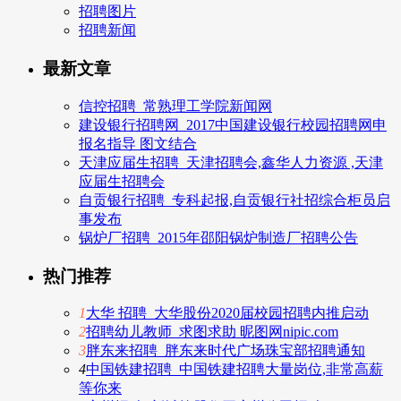
招聘图片
招聘新闻
最新文章
信控招聘_常熟理工学院新闻网
建设银行招聘网_2017中国建设银行校园招聘网申
报名指导 图文结合
天津应届生招聘_天津招聘会,鑫华人力资源 ,天津
应届生招聘会
自贡银行招聘_专科起报,自贡银行社招综合柜员启
事发布
锅炉厂招聘_2015年邵阳锅炉制造厂招聘公告
热门推荐
1
大华 招聘_大华股份2020届校园招聘内推启动
2
招聘幼儿教师_求图求助 昵图网nipic.com
3
胖东来招聘_胖东来时代广场珠宝部招聘通知
4
中国铁建招聘_中国铁建招聘大量岗位,非常高薪
等你来