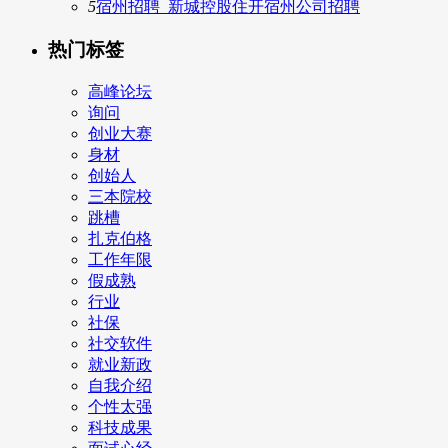
5
宿州招聘_新城控股住开宿州公司招聘
热门标签
高峰论坛
询问
创业大赛
身材
创始人
三本院校
跳槽
扎克伯格
工作年限
假成熟
行业
社保
社交软件
就业新政
自我介绍
个性太强
科技成果