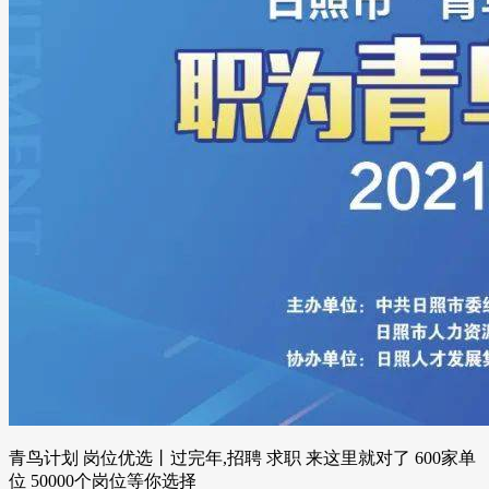
青鸟计划 岗位优选丨过完年,招聘 求职 来这里就对了 600家单
位 50000个岗位等你选择