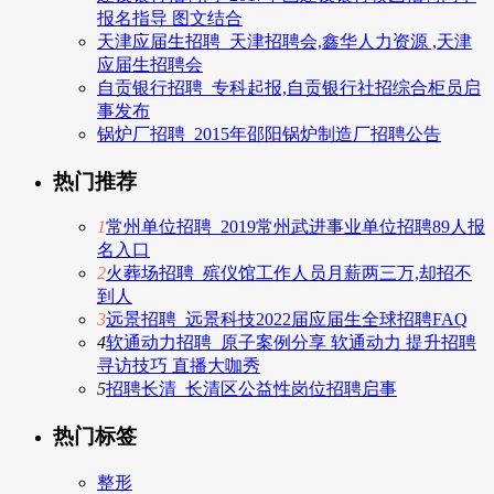
报名指导 图文结合
天津应届生招聘_天津招聘会,鑫华人力资源 ,天津
应届生招聘会
自贡银行招聘_专科起报,自贡银行社招综合柜员启
事发布
锅炉厂招聘_2015年邵阳锅炉制造厂招聘公告
热门推荐
1
常州单位招聘_2019常州武进事业单位招聘89人报
名入口
2
火葬场招聘_殡仪馆工作人员月薪两三万,却招不
到人
3
远景招聘_远景科技2022届应届生全球招聘FAQ
4
软通动力招聘_原子案例分享 软通动力 提升招聘
寻访技巧 直播大咖秀
5
招聘长清_长清区公益性岗位招聘启事
热门标签
整形