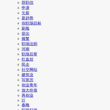
辞职信
申请
欠薪
新趋势
你职场目标
刷脸
提出
频繁
职场法则
河南
职场后辈
红血丝
民企
社交网站
建筑业
写简历
创业青年
放大价值
再创业
IT
春晚