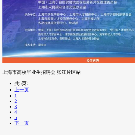
上海市高校毕业生招聘会 张江片区站
共5页:
上一页
1
2
3
4
5
下一页